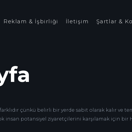
Reklam & İşbirliği
İletişim
Şartlar & K
yfa
 farklıdır çünkü belirli bir yerde sabit olarak kalır 
k insan potansiyel ziyaretçilerini karşılamak için bir