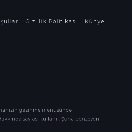
oşullar
Gizlilik Politikası
Künye
ve temanızın gezinme menüsünde
 Hakkında sayfası kullanır. Şuna benzeyen