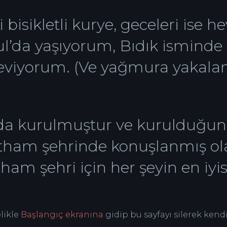
isikletli kurye, geceleri ise he
l’da yaşıyorum, Bıdık isminde
seviyorum. (Ve yağmura yakala
ında kurulmuştur ve kurulduğun
otham şehrinde konuşlanmış ol
tham şehri için her şeyin en iy
likle
Başlangıç ekranına
gidip bu sayfayı silerek kendi 